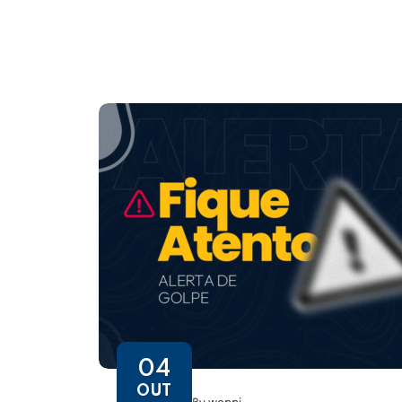
04
OUT